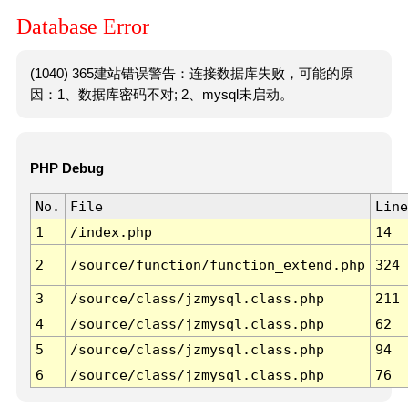
Database Error
(1040) 365建站错误警告：连接数据库失败，可能的原
因：1、数据库密码不对; 2、mysql未启动。
PHP Debug
No.
File
Line
1
/index.php
14
2
/source/function/function_extend.php
324
3
/source/class/jzmysql.class.php
211
4
/source/class/jzmysql.class.php
62
5
/source/class/jzmysql.class.php
94
6
/source/class/jzmysql.class.php
76