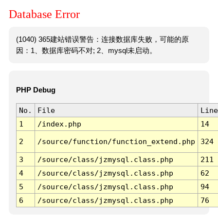
Database Error
(1040) 365建站错误警告：连接数据库失败，可能的原
因：1、数据库密码不对; 2、mysql未启动。
PHP Debug
No.
File
Line
1
/index.php
14
2
/source/function/function_extend.php
324
3
/source/class/jzmysql.class.php
211
4
/source/class/jzmysql.class.php
62
5
/source/class/jzmysql.class.php
94
6
/source/class/jzmysql.class.php
76