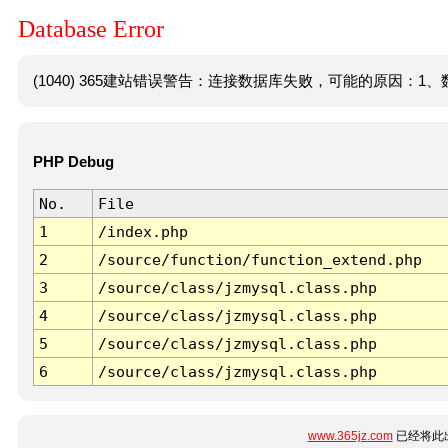
Database Error
(1040) 365建站错误警告：连接数据库失败，可能的原因：1、数
PHP Debug
No.
File
1
/index.php
2
/source/function/function_extend.php
3
/source/class/jzmysql.class.php
4
/source/class/jzmysql.class.php
5
/source/class/jzmysql.class.php
6
/source/class/jzmysql.class.php
www.365jz.com
已经将此