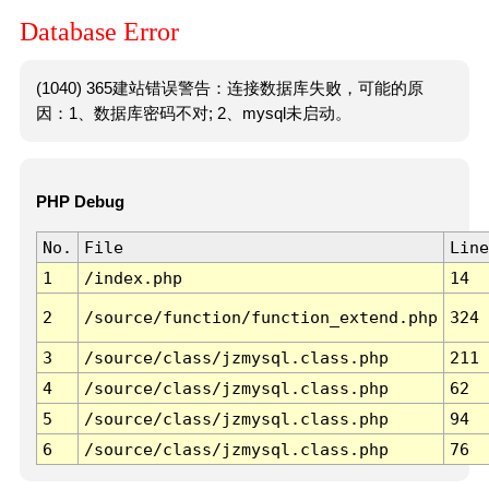
Database Error
(1040) 365建站错误警告：连接数据库失败，可能的原
因：1、数据库密码不对; 2、mysql未启动。
PHP Debug
No.
File
Line
1
/index.php
14
2
/source/function/function_extend.php
324
3
/source/class/jzmysql.class.php
211
4
/source/class/jzmysql.class.php
62
5
/source/class/jzmysql.class.php
94
6
/source/class/jzmysql.class.php
76