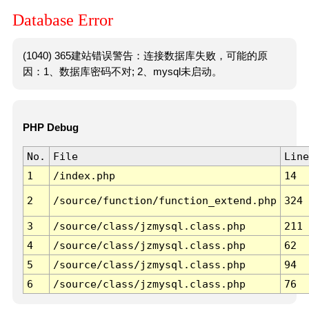
Database Error
(1040) 365建站错误警告：连接数据库失败，可能的原
因：1、数据库密码不对; 2、mysql未启动。
PHP Debug
No.
File
Line
1
/index.php
14
2
/source/function/function_extend.php
324
3
/source/class/jzmysql.class.php
211
4
/source/class/jzmysql.class.php
62
5
/source/class/jzmysql.class.php
94
6
/source/class/jzmysql.class.php
76