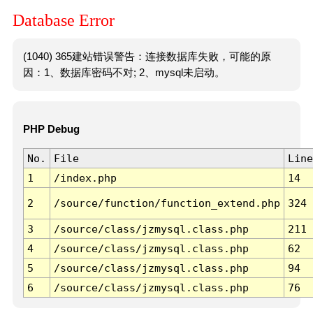
Database Error
(1040) 365建站错误警告：连接数据库失败，可能的原
因：1、数据库密码不对; 2、mysql未启动。
PHP Debug
No.
File
Line
1
/index.php
14
2
/source/function/function_extend.php
324
3
/source/class/jzmysql.class.php
211
4
/source/class/jzmysql.class.php
62
5
/source/class/jzmysql.class.php
94
6
/source/class/jzmysql.class.php
76